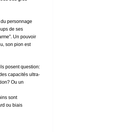
r du personnage
coups de ses
 arme”. Un pouvoir
u, son pion est
ils posent question:
des capacités ultra-
tion? Ou un
nins sont
rd ou biais