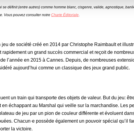
ui se définit (entre autres) comme homme blanc, cisgenre, valide, agnostique, banl
e. Vous pouvez consulter notre
Charte Éditoriale
.
 jeu de société créé en 2014 par Christophe Raimbault et illustr
nt rapidement un grand succès commercial et reçoit de nombreux 
u de l’année en 2015 à Cannes. Depuis, de nombreuses extensio
nsidéré aujourd’hui comme un classique des jeux grand public.
uent un train qui transporte des objets de valeur. But du jeu: êtr
out en échappant au Marshal qui veille sur la marchandise. Les 
plateau de jeu par un pion de couleur différente et évoluent dans 
jouées. Chacun·e possède également un pouvoir spécial qu’il fau
rter la victoire.