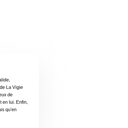
lide,
 de La Vigie
jeux de
 en lui. Enfin,
ais qu'en