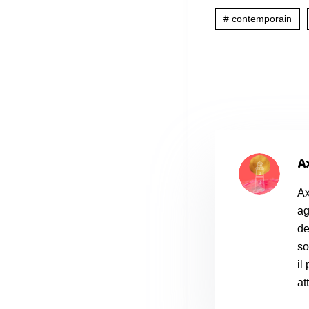
# contemporain
A
Ax
ag
de
so
il
at