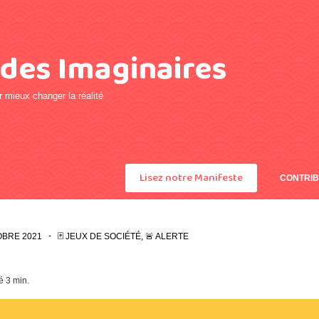
 des Imaginaires
 mieux changer la réalité
Lisez notre Manifeste
CONTRIB
OBRE 2021
🃏 JEUX DE SOCIÉTÉ
,
🚨 ALERTE