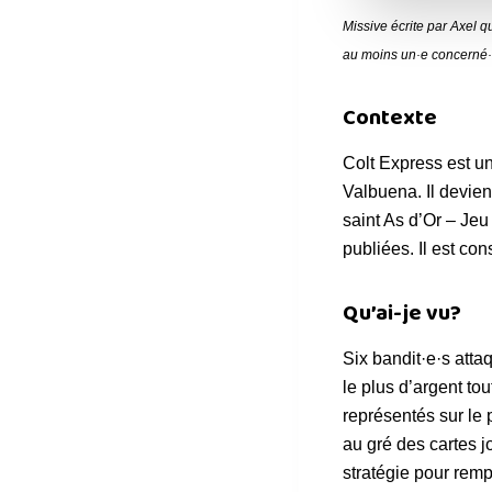
Missive écrite par Axel q
au moins un·e concerné·
Contexte
Colt Express est un
Valbuena. Il devie
saint As d’Or – Je
publiées. Il est co
Qu’ai-je vu?
Six bandit·e·s attaq
le plus d’argent t
représentés sur le 
au gré des cartes 
stratégie pour rempo