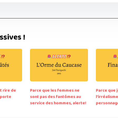
ssives !
t rire de
Parce que les femmes ne
Parce que j
mporte
sont pas des fantômes au
l’irréalism
service des hommes, alerte!
personnage 