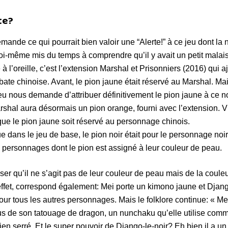
te?
mande ce qui pourrait bien valoir une “Alerte!” à ce jeu dont la 
moi-même mis du temps à comprendre qu’il y avait un petit malai
 à l’oreille, c’est l’extension Marshal et Prisonniers (2016) qui
obate chinoise. Avant, le pion jaune était réservé au Marshal. Ma
jeu nous demande d’attribuer définitivement le pion jaune à ce 
shal aura désormais un pion orange, fourni avec l’extension. Vi
 que le pion jaune soit réservé au personnage chinois.
que dans le jeu de base, le pion noir était pour le personnage noi
 personnages dont le pion est assigné à leur couleur de peau.
er qu’il ne s’agit pas de leur couleur de peau mais de la couleu
ffet, correspond également: Mei porte un kimono jaune et Django
ur tous les autres personnages. Mais le folklore continue: « Me
s de son tatouage de dragon, un nunchaku qu’elle utilise com
ien serré. Et le super pouvoir de Django-le-noir? Eh bien il a un 