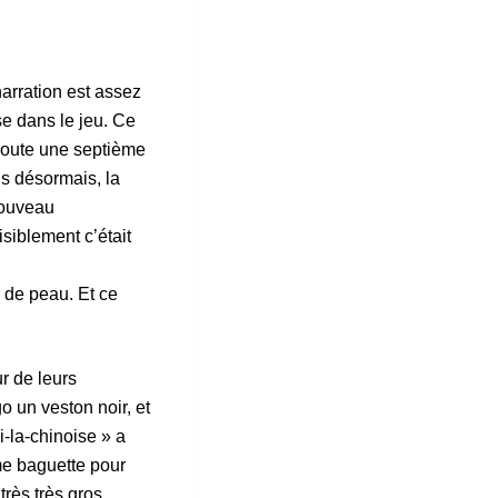
narration est assez
se dans le jeu. Ce
 ajoute une septième
is désormais, la
nouveau
siblement c’était
r de peau. Et ce
r de leurs
 un veston noir, et
i-la-chinoise » a
me baguette pour
très très gros