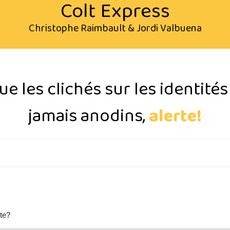
Colt Express
Christophe Raimbault & Jordi Valbuena
e les clichés sur les identité
jamais anodins,
alerte!
rte?